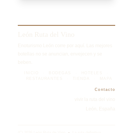
León Ruta del Vino
Enoturismo León corre por aquí. Las mejores 
botellas no se anuncian, envejecen y se 
beben.
INICIO
-
BODEGAS
-
HOTELES
-
RESTAURANTES
-
TIENDA
-
MAPA
Contacto
vivir la ruta del vino
León, España
(C) 2026 León Ruta de Vino
-
La ruta definitiva, 