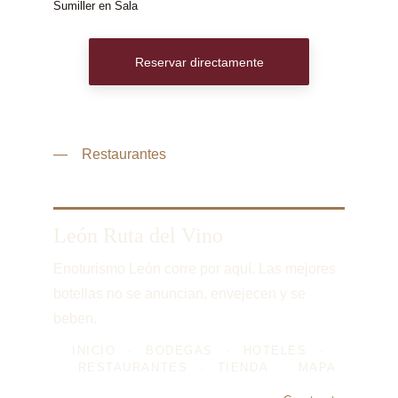
Sumiller en Sala
Reservar directamente
— Restaurantes
León Ruta del Vino
Enoturismo León corre por aquí. Las mejores 
botellas no se anuncian, envejecen y se 
beben.
INICIO
-
BODEGAS
-
HOTELES
-
RESTAURANTES
-
TIENDA
-
MAPA