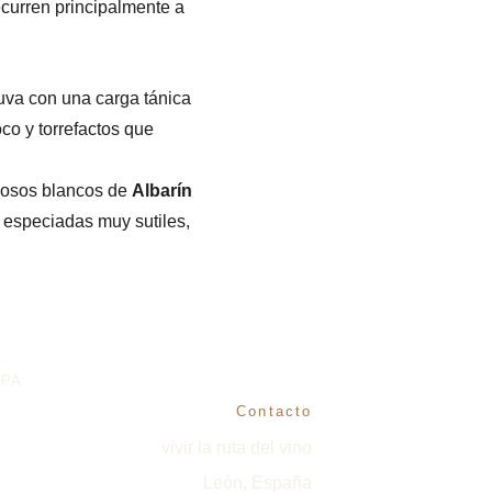
curren principalmente a 
 uva con una carga tánica 
co y torrefactos que 
giosos blancos de 
Albarín
especiadas muy sutiles, 
Se miembro de la Ruta
-
PA
Contacto
vivir la ruta del vino
León, España