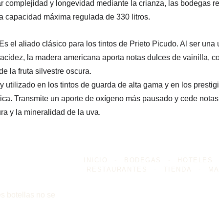
r complejidad y longevidad mediante la crianza, las bodegas re
a capacidad máxima regulada de 330 litros.
 Es el aliado clásico para los tintos de Prieto Picudo. Al ser una
acidez, la madera americana aporta notas dulces de vainilla, co
de la fruta silvestre oscura.
y utilizado en los tintos de guarda de alta gama y en los presti
ica. Transmite un aporte de oxígeno más pausado y cede notas 
ra y la mineralidad de la uva.
INICIO
-
BODEGAS
-
HOTELES
RESTAURANTES
-
TIENDA
-
MA
s botellas no se 