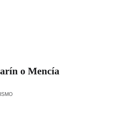
estaurantes
Tienda
Mapa Interactivo
Blog
barín o Mencía
ISMO