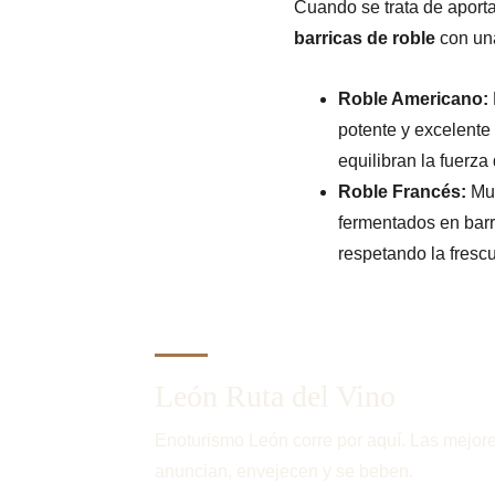
Cuando se trata de aporta
barricas de roble
 con un
Roble Americano:
potente y excelente 
equilibran la fuerza 
Roble Francés:
 Mu
fermentados en barr
respetando la frescu
León Ruta del Vino
Enoturismo León corre por aquí. Las mejore
anuncian, envejecen y se beben.