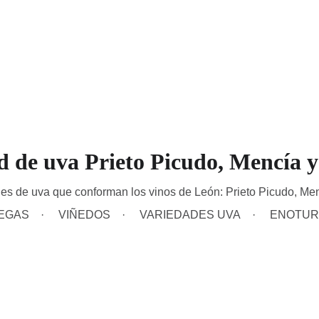
Inicio
Bodegas
Hoteles
R
d de uva Prieto Picudo, Mencía y
es de uva que conforman los vinos de León: Prieto Picudo, Men
EGAS
VIÑEDOS
VARIEDADES UVA
ENOTUR