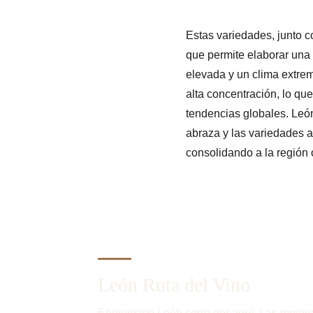
Estas variedades, junto 
que permite elaborar una 
elevada y un clima extrem
alta concentración, lo qu
tendencias globales. León 
abraza y las variedades a
consolidando a la región
León Ruta del Vino
Enoturismo León corre por aquí. Las mejore