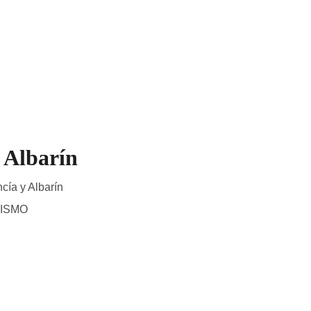
estaurantes
Tienda
Mapa Interactivo
Blog
 Albarín
cía y Albarín
ISMO