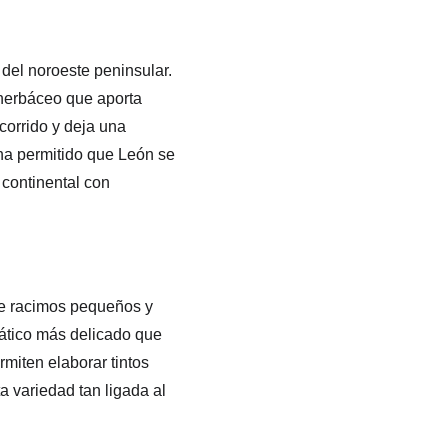
el noroeste peninsular. 
 herbáceo que aporta 
corrido y deja una 
 ha permitido que León se 
continental con 
de racimos pequeños y 
mático más delicado que 
miten elaborar tintos 
 variedad tan ligada al 