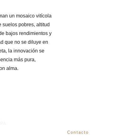
man un mosaico vitícola 
suelos pobres, altitud 
 de bajos rendimientos y 
ad que no se diluye en 
eta, la innovación se 
sencia más pura, 
on alma.
Se miembro de la Ruta
-
PA
Contacto