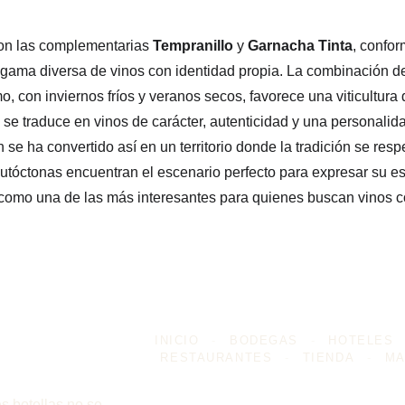
con las complementarias 
Tempranillo
 y 
Garnacha Tinta
, confor
gama diversa de vinos con identidad propia. La combinación de 
o, con inviernos fríos y veranos secos, favorece una viticultura
e se traduce en vinos de carácter, autenticidad y una personalid
se ha convertido así en un territorio donde la tradición se resp
utóctonas encuentran el escenario perfecto para expresar su e
 como una de las más interesantes para quienes buscan vinos c
INICIO
-
BODEGAS
-
HOTELES
RESTAURANTES
-
TIENDA
-
MA
s botellas no se 