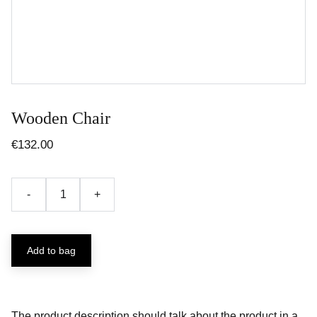
Wooden Chair
€132.00
-
+
Add to bag
The product description should talk about the product in a