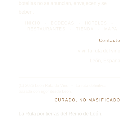
botellas no se anuncian, envejecen y se 
beben.
INICIO
-
BODEGAS
-
HOTELES
-
RESTAURANTES
-
TIENDA
-
MAPA
Contacto
vivir la ruta del vino
León, España
(C) 2026 León Ruta de Vino
-
La ruta definitiva, 
trazada con rigor desde León.
CURADO, NO MASIFICADO
La Ruta por tierras del Reino de León.
Se miembro de la Ruta